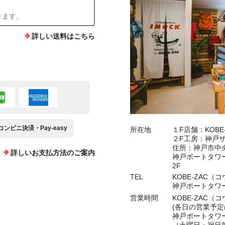
ります。
詳しい送料はこちら
コンビニ決済・Pay-easy
所在地
１F店舗：KOB
２F工房：神戸
住所：神戸市中央
詳しいお支払方法のご案内
神戸ポートタワー
2F
TEL
KOBE-ZAC（コ
神戸ポートタワー"熾
営業時間
KOBE-ZAC（コ
(各日の営業予
神戸ポートタワー"熾