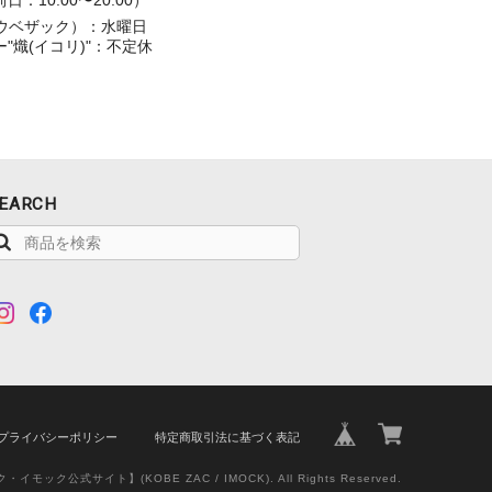
：10:00〜20:00）
（コウベザック）：水曜日
"熾(イコリ)"：不定休
EARCH
プライバシーポリシー
特定商取引法に基づく表記
ク・イモック公式サイト】(KOBE ZAC / IMOCK). All Rights Reserved.