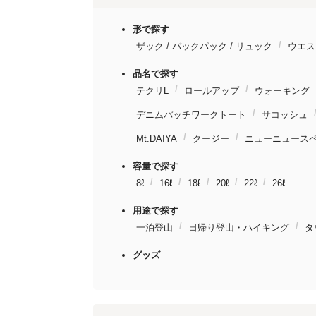
形で探す
ザック / バックパック / リュック
ウエス
品名で探す
テクリL
ロールアップ
ウォーキング
デニムパッチワークトート
サコッシュ
Mt.DAIYA
クージー
ニューニュース
容量で探す
8ℓ
16ℓ
18ℓ
20ℓ
22ℓ
26ℓ
用途で探す
一泊登山
日帰り登山・ハイキング
タ
グッズ