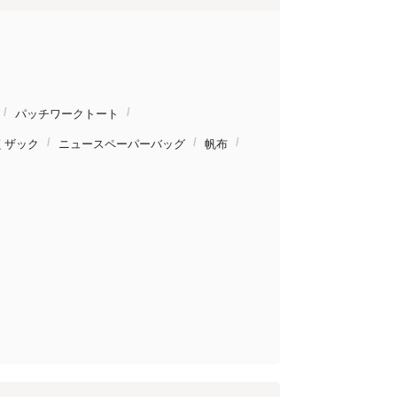
パッチワークトート
くザック
ニュースペーパーバッグ
帆布