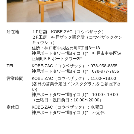
所在地
１F店舗：KOBE-ZAC（コウベザック）
２F工房：神戸ザック研究所（コウベザックケン
キュウショ）
住所：神戸市中央区元町6丁目3ー18
神戸ポートタワー"熾(イコリ)"：神戸市中央区波
止場町5-5 ポートタワー2F
TEL
KOBE-ZAC（コウベザック）：078-958-8855
神戸ポートタワー"熾(イコリ)"：078-977-7636
営業時間
KOBE-ZAC（コウベザック）：11:00〜18:00
(各日の営業予定はインスタグラムをご参照下さ
い)
神戸ポートタワー"熾(イコリ)"：10:00～19:00
（土曜日・祝日前日：10:00〜20:00）
定休日
KOBE-ZAC（コウベザック）：水曜日
神戸ポートタワー"熾(イコリ)"：不定休