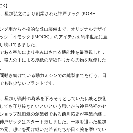
CK】
1年、星加弘之により創業された神戸ザック (KOBE
。
ング用から本格的な登山装備まで、オリジナルデザイ
ック「イモック (IMOCK)」のアイテムを約半世紀に亘
し続けてきました。
である星加により生み出される機能性を最重視したデ
、職人の手による厚紙の型紙作りから刃物を駆使した
、
年間動き続けている動力ミシンでの縫製までを行う、日
でも数少ないブランドです。
0年、星加が高齢の為幕を下ろそうとしていた伝統と技術
しても守り抜きたいといという思いから神戸発祥のセ
ショップ乱痴気の創業者である前川拓史が事業承継し
神戸ザックはスタート致しました。一線を退いた星加
の元、想いを受け継いだ若者たちが日々腕を磨いてい