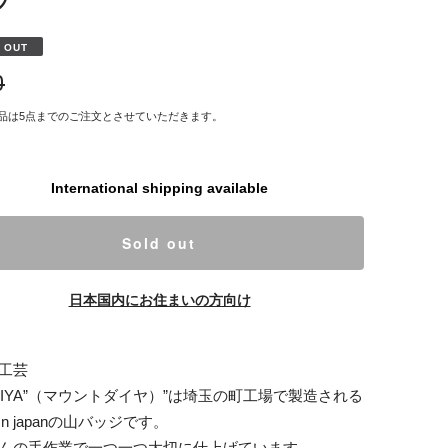
 OUT
0
品は5点までのご注文とさせていただきます。
International shipping available
Sold out
日本国内にお住まいの方向け
工芸
.DAIYA”（マウントダイヤ）”は埼玉の町工場で製造される
 i n japanの山バッジです。
んの手作業で一つ一つ大切に仕上げています。