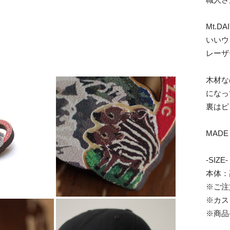
Mt.
いいウ
レーザ
木材な
になっ
裏はピ
MADE 
-SIZE-
本体：高
※ご注
※カス
※商品