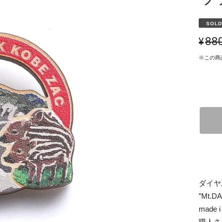
SOLD
¥88
※この商
ダイヤ
”Mt
made
職人さ