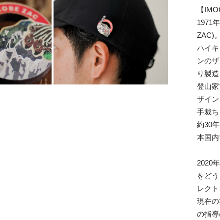
【IMO
197
ZAC)
ハイキ
ンのザ
り製造
登山家
ザイン
手裁ち
約30
本国内
202
をどう
レクト
現在の
の指導