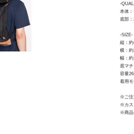
-QUAL
本体
底部：
-SIZE-
縦：約4
横：約
幅：約
底マチ
容量2
着用モ
※ご注
※カス
※商品