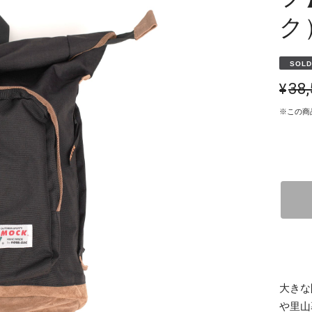
ク
SOLD
¥38
※この商
大きな
や里山