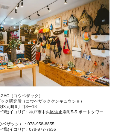
E-ZAC（コウベザック）
ザック研究所（コウベザックケンキュウショ）
区元町6丁目3ー18
"熾(イコリ)"：神戸市中央区波止場町5-5 ポートタワー
ウベザック）：078-958-8855
(イコリ)"：078-977-7636