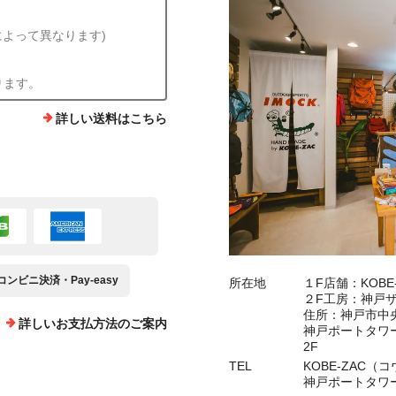
によって異なります)
ります。
詳しい送料はこちら
コンビニ決済・Pay-easy
所在地
１F店舗：KOB
２F工房：神戸
住所：神戸市中央
詳しいお支払方法のご案内
神戸ポートタワー
2F
TEL
KOBE-ZAC（コ
神戸ポートタワー"熾