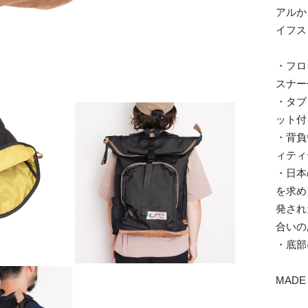
アルか
イフス
・フロ
スナー
・タブ
ット付
・背負
ィティ
・日本
を求め
発され
合いの
・底部
MADE 