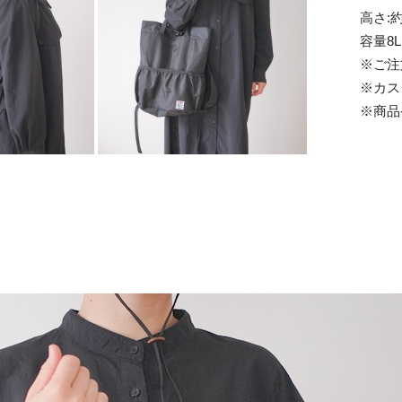
高さ:約
容量8
※ご注
※カス
※商品