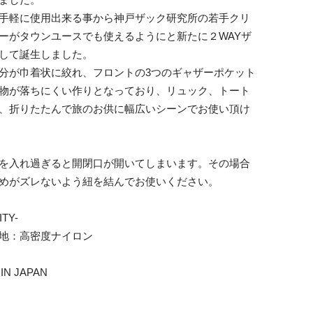
手軽に使用出来る事から神戸ザック研究所の若手クリ
ーがタウンユースでも使えるようにと新たに２WAYザ
して誕生しました。
分が巾着状に絞れ、フロントの3つのギャザーポケット
物が落ちにくい作りとなっており、リュック、トート
、折りたたんで旅のお供に幅広いシーンでお使い頂け
を入れ過ぎると開閉口が開いてしまいます。その場合
めがズレないよう紐を結んでお使いください。
ITY-
地：高密度ナイロン
IN JAPAN