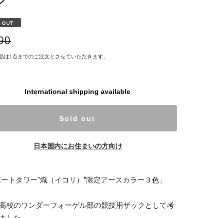
 OUT
790
品は1点までのご注文とさせていただきます。
International shipping available
Sold out
日本国内にお住まいの方向け
ポートタワー”熾（イコリ）”限定アースカラー３色」
高校のワンダーフォーゲル部の競技用ザックとして考
ました。