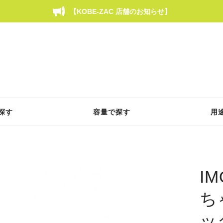
【KOBE-ZAC 店舗のお知らせ】
探す
容量で探す
用
IM
ち
ッ