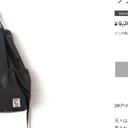
SOLD
¥9,
※この商
[神戸
元々は
案され